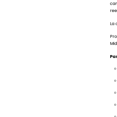
cam
ree
La 
Pro
Mid
Pa