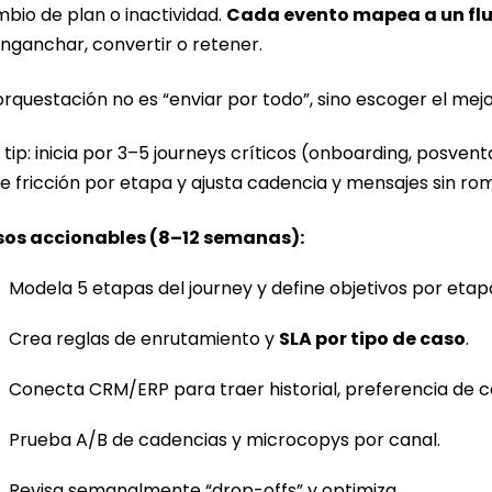
bio de plan o inactividad.
Cada evento mapea a un flu
nganchar, convertir o retener.
orquestación no es “enviar por todo”, sino escoger el m
 tip: inicia por 3–5 journeys críticos (onboarding, posvent
e fricción por etapa y ajusta cadencia y mensajes sin rom
sos accionables (8–12 semanas):
Modela 5 etapas del journey y define objetivos por etap
Crea reglas de enrutamiento y
SLA por tipo de caso
.
Conecta CRM/ERP para traer historial, preferencia de 
Prueba A/B de cadencias y microcopys por canal.
Revisa semanalmente “drop-offs” y optimiza.