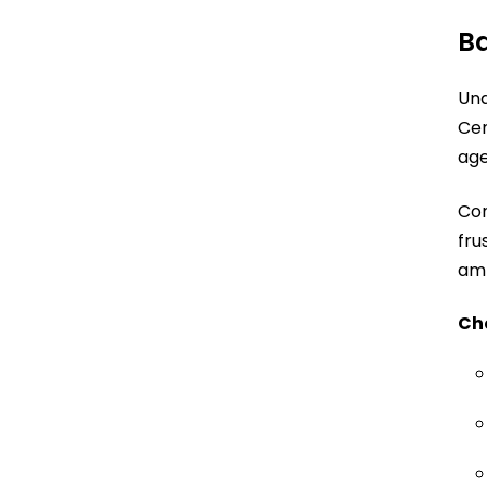
Ba
Una
Cen
age
Con
fru
amb
Ch