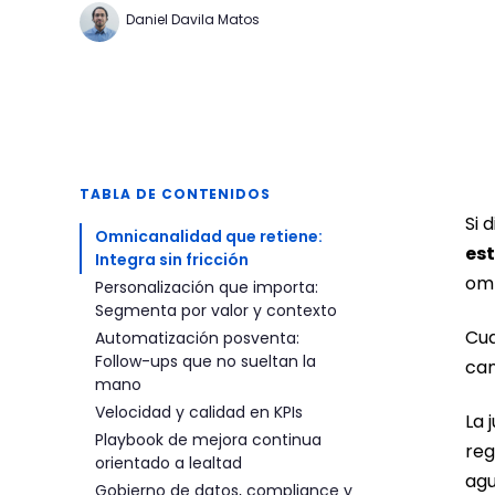
Daniel Davila Matos
TABLA DE CONTENIDOS
Si 
Omnicanalidad que retiene:
est
Integra sin fricción
omn
Personalización que importa:
Segmenta por valor y contexto
Cua
Automatización posventa:
Follow-ups que no sueltan la
can
mano
Velocidad y calidad en KPIs
La 
Playbook de mejora continua
reg
orientado a lealtad
agu
Gobierno de datos, compliance y