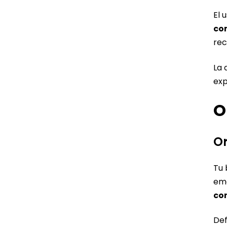
El 
co
rec
La 
exp
O
Or
Tu 
ema
co
Def