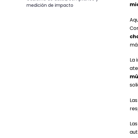
mi
medición de impacto
Aqu
Con
ch
más
La 
ate
múl
sol
Las
res
Las
aut