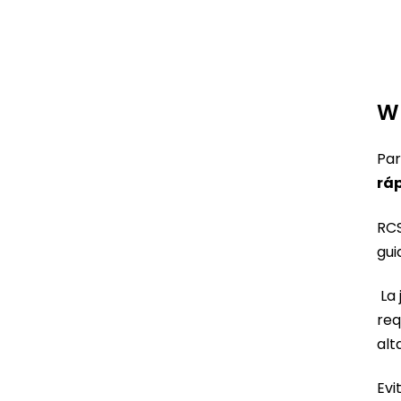
W
Par
rá
RCS
gui
La 
req
alt
Evi