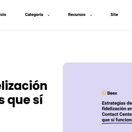
icio
Categoría
Recursos
Site
elización
s que sí