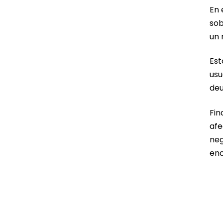
En 
sob
un 
Est
usu
deu
Fin
afe
neg
enc