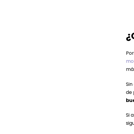
¿
Por
mor
más
Sin
de 
bu
Si 
sig