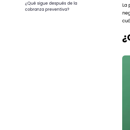
¿Qué sigue después de la
La 
cobranza preventiva?
neg
cuá
¿