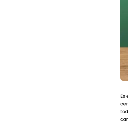
Es 
cen
tod
can