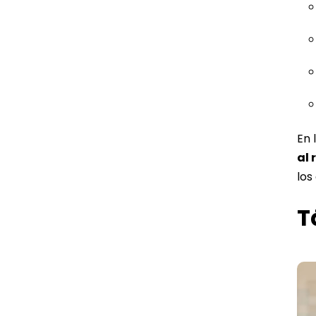
En 
al 
los
T