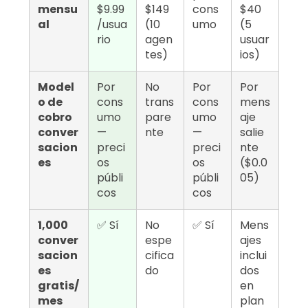
mensu
$9.99
$149
cons
$40
al
/usua
(10
umo
(5
rio
agen
usuar
tes)
ios)
Model
Por
No
Por
Por
o de
cons
trans
cons
mens
cobro
umo
pare
umo
aje
conver
—
nte
—
salie
sacion
preci
preci
nte
es
os
os
($0.0
públi
públi
05)
cos
cos
1,000
✅ Sí
No
✅ Sí
Mens
conver
espe
ajes
sacion
cifica
inclui
es
do
dos
gratis/
en
mes
plan