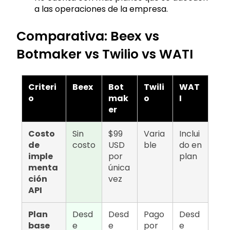
a las operaciones de la empresa.
Comparativa: Beex vs
Botmaker vs Twilio vs WATI
Criteri
Beex
Bot
Twili
WAT
o
mak
o
I
er
Costo
Sin
$99
Varia
Inclui
de
costo
USD
ble
do en
imple
por
plan
menta
única
ción
vez
API
Plan
Desd
Desd
Pago
Desd
base
e
e
por
e