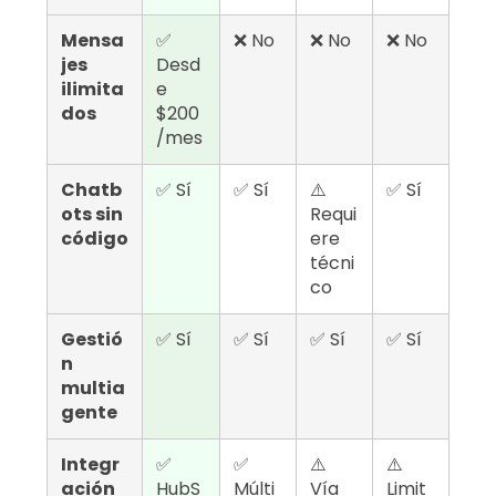
Mensa
✅
❌ No
❌ No
❌ No
jes
Desd
ilimita
e
dos
$200
/mes
Chatb
✅ Sí
✅ Sí
⚠️
✅ Sí
ots sin
Requi
código
ere
técni
co
Gestió
✅ Sí
✅ Sí
✅ Sí
✅ Sí
n
multia
gente
Integr
✅
✅
⚠️
⚠️
ación
HubS
Múlti
Vía
Limit