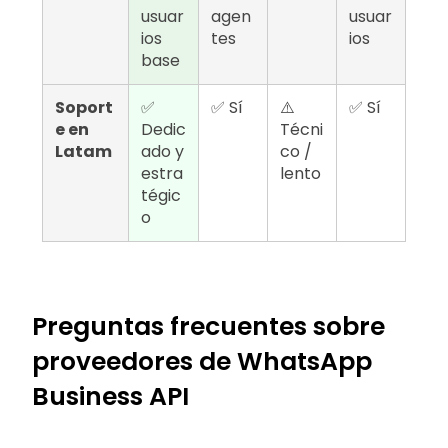
usuar
agen
usuar
ios
tes
ios
base
Soport
✅
✅ Sí
⚠️
✅ Sí
e en
Dedic
Técni
Latam
ado y
co /
estra
lento
tégic
o
Preguntas frecuentes sobre
proveedores de WhatsApp
Business API