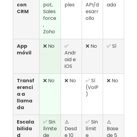
con
pot,
ples
API/d
ada
CRM
Sales
esarr
force
ollo
,
Zoho
App
❌ No
✅
❌ No
✅ Sí
móvil
Andr
oid e
iOS
Transf
❌ No
❌ No
✅ Sí
❌ No
erenci
(VoIP
a a
)
llama
da
Escala
✅ Sin
⚠️
✅ Sin
⚠️
bilida
límite
Desd
límit
Base
d
de
e 10
e
de 5