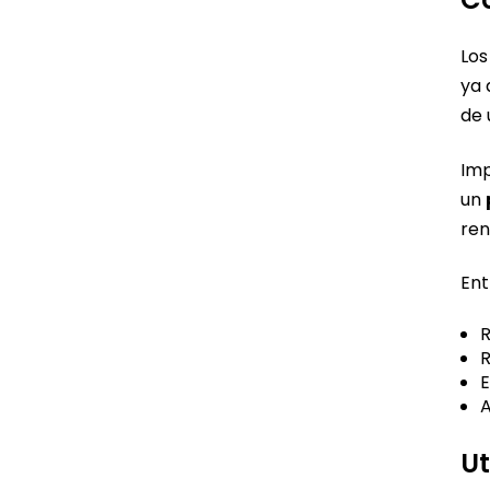
Los
ya 
de 
Imp
un
ren
Ent
R
R
E
A
Ut