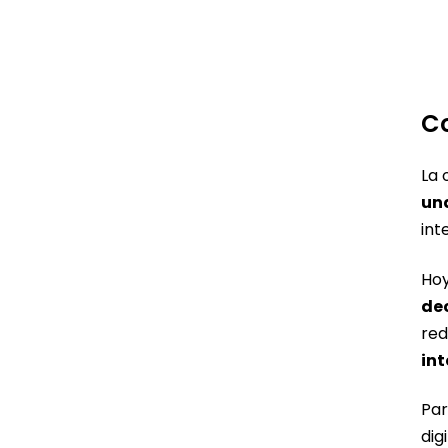
C
La 
una
int
Hoy
de
red
int
Par
dig