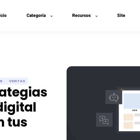
icio
Categoría
Recursos
Site
NG
VENTAS
rategias
igital
n tus