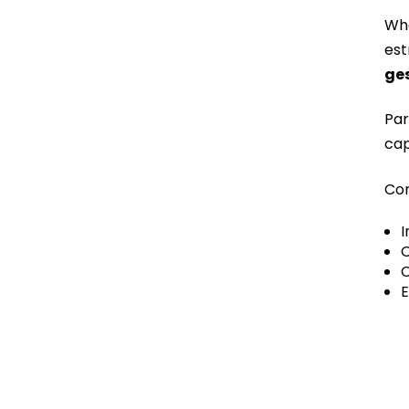
Wha
est
ges
Par
cap
Con
I
O
C
E