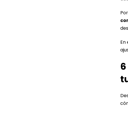
Por
com
des
En 
aju
6
t
Des
cóm